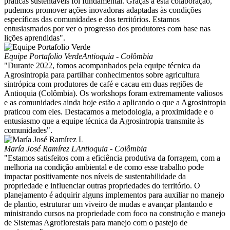
práticas sustentáveis foi fundamental. Graças a esta colaboração,
pudemos promover ações inovadoras adaptadas às condições
específicas das comunidades e dos territórios. Estamos
entusiasmados por ver o progresso dos produtores com base nas
lições aprendidas".
Equipe Portafolio Verde
Antioquia - Colômbia
"Durante 2022, fomos acompanhados pela equipe técnica da
Agrosintropia para partilhar conhecimentos sobre agricultura
sintrópica com produtores de café e cacau em duas regiões de
Antioquia (Colômbia). Os workshops foram extremamente valiosos
e as comunidades ainda hoje estão a aplicando o que a Agrosintropia
praticou com eles. Destacamos a metodologia, a proximidade e o
entusiasmo que a equipe técnica da Agrosintropia transmite às
comunidades".
María José Ramírez L
Antioquia - Colômbia
"Estamos satisfeitos com a eficiência produtiva da forragem, com a
melhoria na condição ambiental e de como esse trabalho pode
impactar positivamente nos níveis de sustentabilidade da
propriedade e influenciar outras propriedades do território. O
planejamento é adquirir alguns implementos para auxiliar no manejo
de plantio, estruturar um viveiro de mudas e avançar plantando e
ministrando cursos na propriedade com foco na construção e manejo
de Sistemas Agroflorestais para manejo com o pastejo de