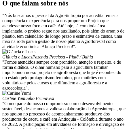
O que falam sobre nós
"Nós buscamos o pessoal da AgroSintropia por acreditar em sua
competência e experiência para nos propor um Projeto que
atendesse nosso foco em café. Até hoje, já com toda área
implantada, o projeto segue nos auxiliando, pois além do arranjo de
plantio, tem calendário de longo prazo e estimativa de custos, uma
mão na roda para a gestão de nosso plantio Agroflorestal como
atividade econômica. Abraço Precioso!".
Gláucia e Lucas
Fazenda Preciosa - Piatã / Bahia
"Fomos atendidos sempre com prontidão, atenção e respeito, e de
forma didática. O olhar humano para a agricultura familiar
impulsionou nosso projeto de agrofloresta que hoje é reconhecido
no estado pelo protagonismo feminino, por mutirões com
voluntários e pelos cursos que difundem a agrofloresta e a
agroecologia".
Carline Yumi
Sítio Primavesi
"Como parte do nosso compromisso com o desenvolvimento
sustentável, destacamos a valiosa colaboração da Agrosintropia, que
nos apoiou no processo de acompanhamento produtivo dos
produtores de cacau e café em Antioquia - Colômbia durante o ano
de 2022. A participação em atividades de formação e divulgação de